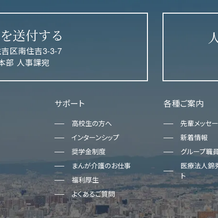
を送付する
住吉区南住吉3-3-7
本部 人事課宛
サポート
各種ご案内
高校生の方へ
先輩メッセ
インターンシップ
新着情報
奨学金制度
グループ職
まんが介護のお仕事
医療法人錦秀
ト
福利厚生
よくあるご質問